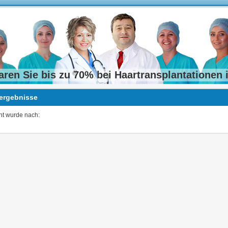
aren Sie bis zu 70% bei Haartransplantationen i
ergebnisse
t wurde nach: