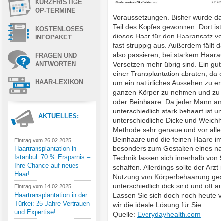
KURZFRISTIGE
OP-TERMINE
Voraussetzungen. Bisher wurde da
Teil des Kopfes gewonnen. Dort is
KOSTENLOSES
dieses Haar für den Haaransatz ve
INFOPAKET
fast struppig aus. Außerdem fällt 
also passieren, bei starkem Haara
FRAGEN UND
Versetzen mehr übrig sind. Ein gut
ANTWORTEN
einer Transplantation abraten, da 
HAAR-LEXIKON
um ein natürliches Aussehen zu erz
ganzen Körper zu nehmen und zu ve
oder Beinhaare. Da jeder Mann an
unterschiedlich stark behaart ist 
AKTUELLES:
unterschiedliche Dicke und Weichh
Methode sehr genaue und vor allem
Beinhaare und die feinen Haare i
Eintrag vom 26.02.2025
besonders zum Gestalten eines nat
Haartransplantation in
Istanbul: 70 % Ersparnis –
Technik lassen sich innerhalb vo
Ihre Chance auf neues
schaffen. Allerdings sollte der Arz
Haar!
Nutzung von Körperbehaarung ge
unterschiedlich dick sind und oft a
Eintrag vom 14.02.2025
Lassen Sie sich doch noch heute
Haartransplantation in der
Türkei: 25 Jahre Vertrauen
wir die ideale Lösung für Sie.
und Expertise!
Quelle:
Everydayhealth.com