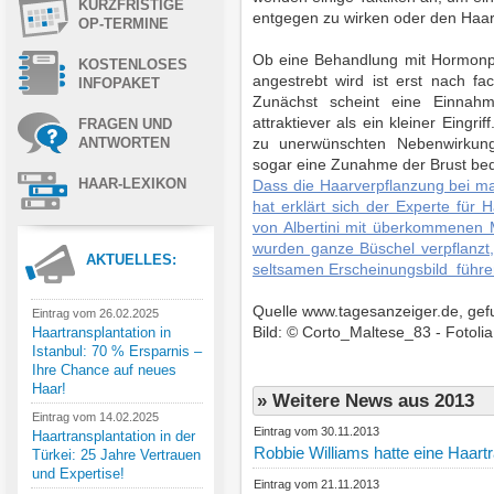
KURZFRISTIGE
entgegen zu wirken oder den Ha
OP-TERMINE
Ob eine Behandlung mit Hormonp
KOSTENLOSES
angestrebt wird ist erst nach f
INFOPAKET
Zunächst scheint eine Einnahm
attraktiever als ein kleiner Eingr
FRAGEN UND
zu unerwünschten Nebenwirkung
ANTWORTEN
sogar eine Zunahme der Brust be
HAAR-LEXIKON
Dass die Haarverpflanzung bei ma
hat erklärt sich der Experte für 
von Albertini mit überkommenen
wurden ganze Büschel verpflanzt
AKTUELLES:
seltsamen Erscheinungsbild führe
Quelle www.tagesanzeiger.de, ge
Eintrag vom 26.02.2025
Bild: © Corto_Maltese_83 - Fotoli
Haartransplantation in
Istanbul: 70 % Ersparnis –
Ihre Chance auf neues
Haar!
» Weitere News aus 2013
Eintrag vom 14.02.2025
Eintrag vom 30.11.2013
Haartransplantation in der
Robbie Williams hatte eine Haartr
Türkei: 25 Jahre Vertrauen
und Expertise!
Eintrag vom 21.11.2013