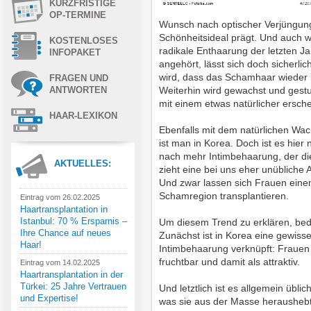
KURZFRISTIGE
OP-TERMINE
Wunsch nach optischer Verjüngung 
Schönheitsideal prägt. Und auch 
KOSTENLOSES
radikale Enthaarung der letzten J
INFOPAKET
angehört, lässt sich doch sicherl
wird, dass das Schamhaar wieder k
FRAGEN UND
Weiterhin wird gewachst und gest
ANTWORTEN
mit einem etwas natürlicher ersc
HAAR-LEXIKON
Ebenfalls mit dem natürlichen W
ist man in Korea. Doch ist es hie
nach mehr Intimbehaarung, der d
AKTUELLES:
zieht eine bei uns eher unübliche 
Und zwar lassen sich Frauen einen
Schamregion transplantieren.
Eintrag vom 26.02.2025
Haartransplantation in
Istanbul: 70 % Ersparnis –
Um diesem Trend zu erklären, bed
Ihre Chance auf neues
Zunächst ist in Korea eine gewis
Haar!
Intimbehaarung verknüpft: Frauen
fruchtbar und damit als attraktiv.
Eintrag vom 14.02.2025
Haartransplantation in der
Türkei: 25 Jahre Vertrauen
Und letztlich ist es allgemein übl
und Expertise!
was sie aus der Masse heraushebt